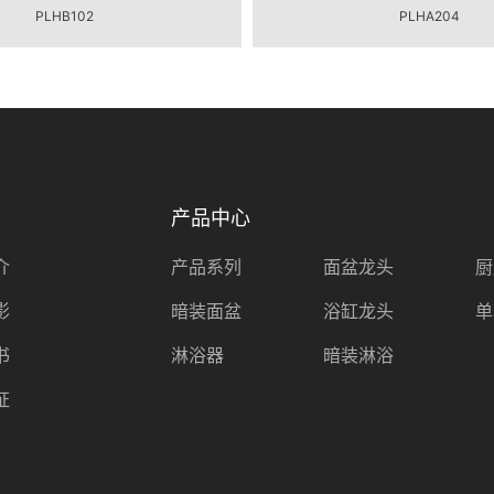
PLHB102
PLHA204
产品中心
介
产品系列
面盆龙头
厨
影
暗装面盆
浴缸龙头
单
书
淋浴器
暗装淋浴
证