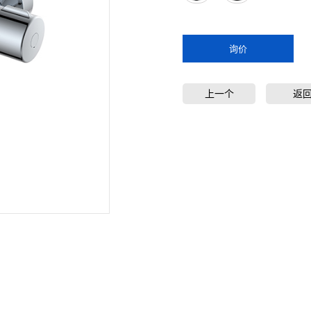
询价
上一个
返