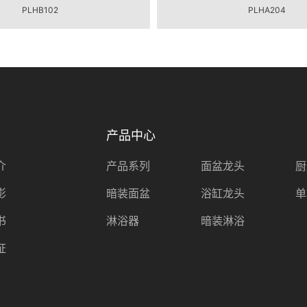
PLHB102
PLHA204
产品中心
介
产品系列
面盆龙头
厨
影
暗装面盆
浴缸龙头
单
书
淋浴器
暗装淋浴
证