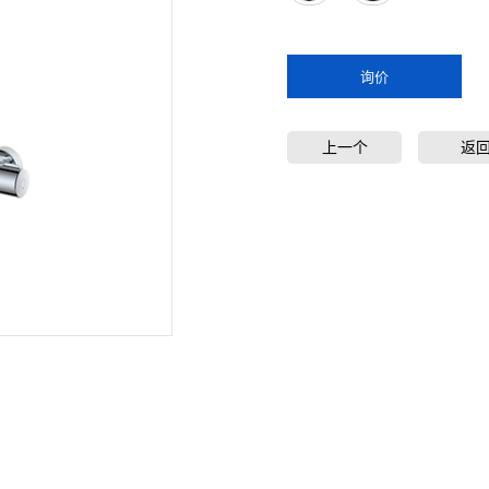
询价
上一个
返