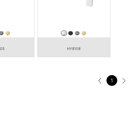
105
HY8108
1