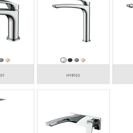
101
HY8102