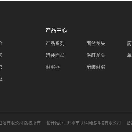
产品中心
介
产品系列
面盆龙头
厨
影
暗装面盆
浴缸龙头
单
书
淋浴器
暗装淋浴
证
市易洁卫浴有限公司 版权所有
设计维护：
开平市联科网络科技有限公司
备